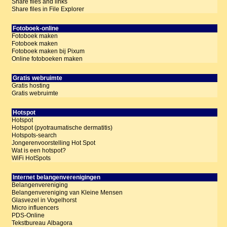
Share files and links
Share files in File Explorer
Fotoboek-online
Fotoboek maken
Fotoboek maken
Fotoboek maken bij Pixum
Online fotoboeken maken
Gratis webruimte
Gratis hosting
Gratis webruimte
Hotspot
Hotspot
Hotspot (pyotraumatische dermatitis)
Hotspots-search
Jongerenvoorstelling Hot Spot
Wat is een hotspot?
WiFi HotSpots
Internet belangenverenigingen
Belangenvereniging
Belangenvereniging van Kleine Mensen
Glasvezel in Vogelhorst
Micro influencers
PDS-Online
Tekstbureau Albagora