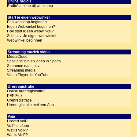
Online radio's
Radio's online bij wehkamp
Start je eigen webwinkel
Een webshop beginnen
Eigen Webwinkel beginnen?
Hoe start ik een webwinkel?
Schooltv: Je eigen webwinkel
Webwinkel beginnen
Streaming muziek video
MediaCloud
Spotlight: foto en video in Spotify
Streamen naar je tv
Streaming media
Video Player for YouTube
Urenregistratie
Online urenregistratie?
PEP Flex
Urenregistratie
Urenregistratie met een App
Voip
Hosted VoIP
VoIP telefoon
Wat is VoIP?
Wat is VoIP?