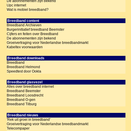
De abonnementen zijn bekend
Upc internet
Wat is mobiel breedband?
Breedband content
Breedband Archieven
Burgerinitiatief breedband Beemster
Cijfers en feiten over Breedband
De abonnementen zijn bekend
Groeivertraging voor Nederlandse breedbandmarkt
Kabeltex voorwaarden
Breedband downloads
Breedband
Breedband Helmond
Speedtest door Ookla
Breedband glasvezel
Alles over breedband internet
Breedband Beemster
Breedband Loosdrecht
Breedband O-gen
Breedband Tilburg
Breedband nieuws
'Rek uit groei in breedband'
Groeivertraging voor Nederlandse breedbandmarkt
Telecompaper